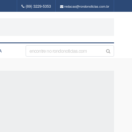
(69) 3229-5353
redacao@rondonoticias.com.br
A