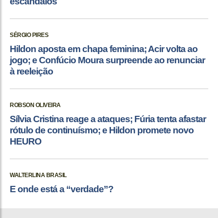
escândalos
SÉRGIO PIRES
Hildon aposta em chapa feminina; Acir volta ao
jogo; e Confúcio Moura surpreende ao renunciar
à reeleição
ROBSON OLIVEIRA
Sílvia Cristina reage a ataques; Fúria tenta afastar
rótulo de continuísmo; e Hildon promete novo
HEURO
WALTERLINA BRASIL
E onde está a “verdade”?