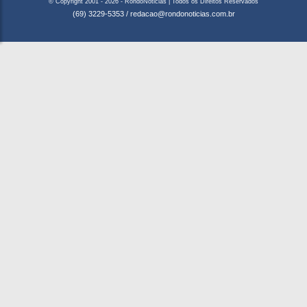
© Copyright 2001 - 2026 - RondoNoticias | Todos os Direitos Reservados
(69) 3229-5353
/
redacao@rondonoticias.com.br