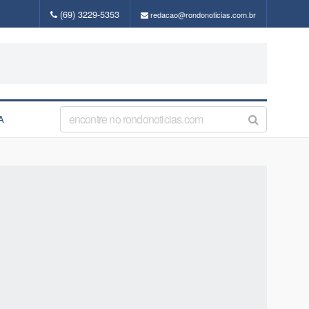
(69) 3229-5353
redacao@rondonoticias.com.br
A