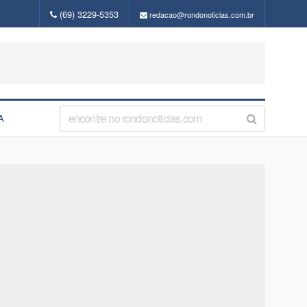
(69) 3229-5353
redacao@rondonoticias.com.br
A