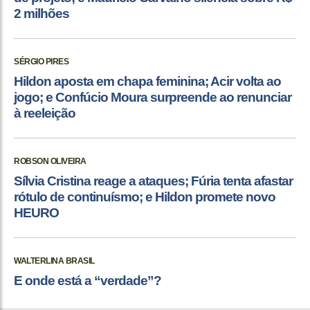
2 milhões
SÉRGIO PIRES
Hildon aposta em chapa feminina; Acir volta ao
jogo; e Confúcio Moura surpreende ao renunciar
à reeleição
ROBSON OLIVEIRA
Sílvia Cristina reage a ataques; Fúria tenta afastar
rótulo de continuísmo; e Hildon promete novo
HEURO
WALTERLINA BRASIL
E onde está a “verdade”?