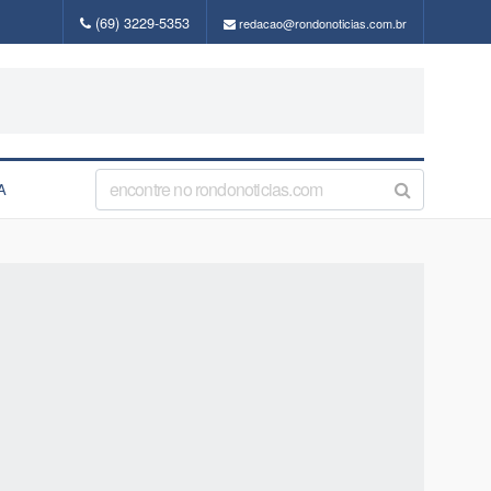
(69) 3229-5353
redacao@rondonoticias.com.br
A