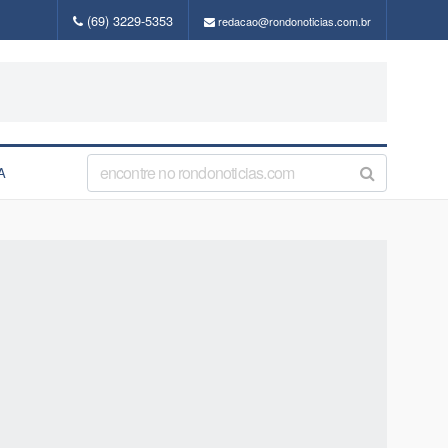
(69) 3229-5353
redacao@rondonoticias.com.br
A