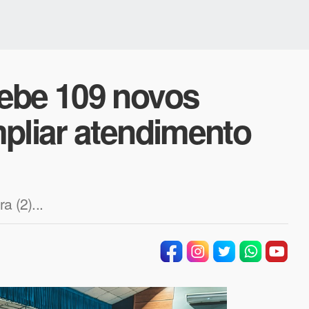
ebe 109 novos
pliar atendimento
a (2)...