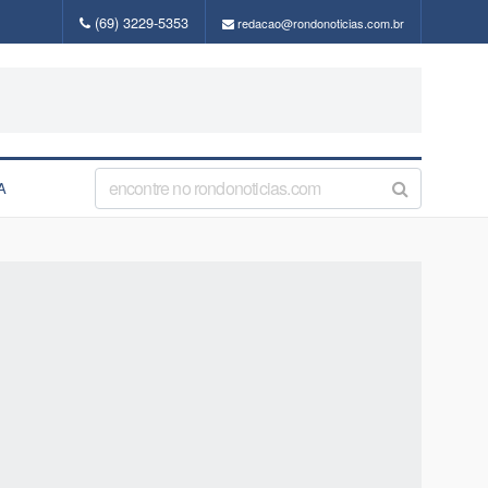
(69) 3229-5353
redacao@rondonoticias.com.br
A