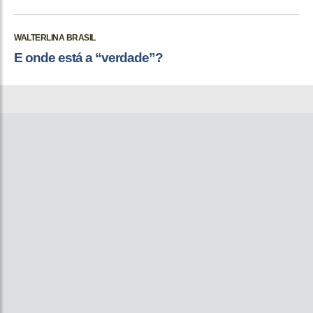
WALTERLINA BRASIL
E onde está a “verdade”?