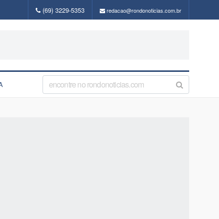
(69) 3229-5353
redacao@rondonoticias.com.br
A