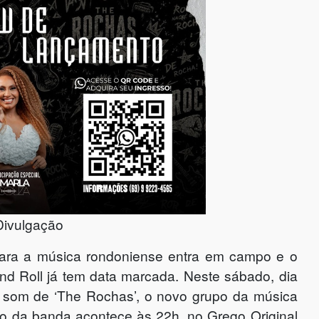
Divulgação
ara a música rondoniense entra em campo e o
and Roll já tem data marcada. Neste sábado, dia
o som de ‘The Rochas’, o novo grupo da música
o da banda acontece às 22h, no Grego Original