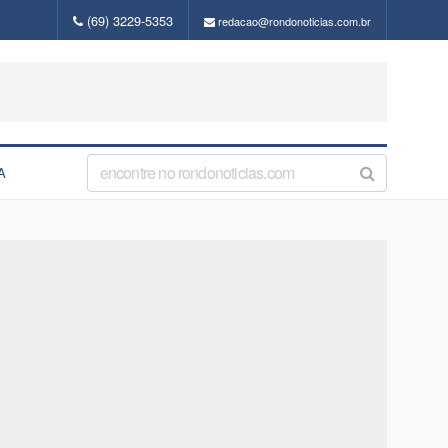
(69) 3229-5353
redacao@rondonoticias.com.br
A