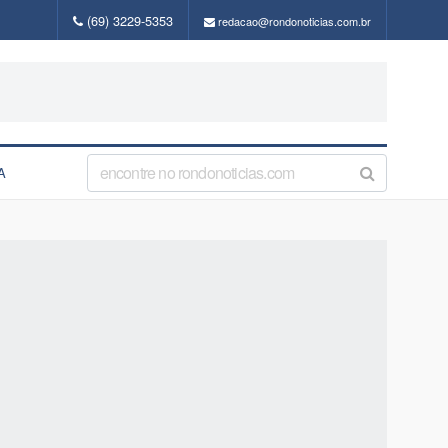
(69) 3229-5353
redacao@rondonoticias.com.br
A