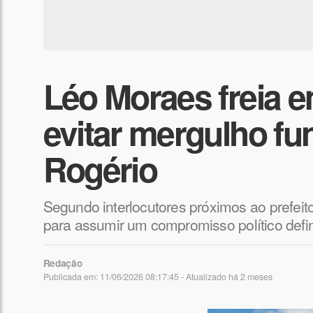
Léo Moraes freia 
evitar mergulho f
Rogério
Segundo interlocutores próximos ao prefeit
para assumir um compromisso político defini
Redação
Publicada em: 11/06/2026 08:17:45 - Atualizado
há 2 meses