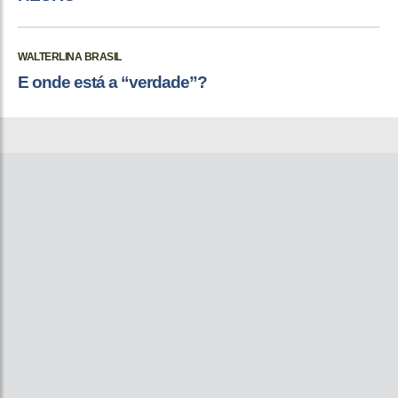
WALTERLINA BRASIL
E onde está a “verdade”?