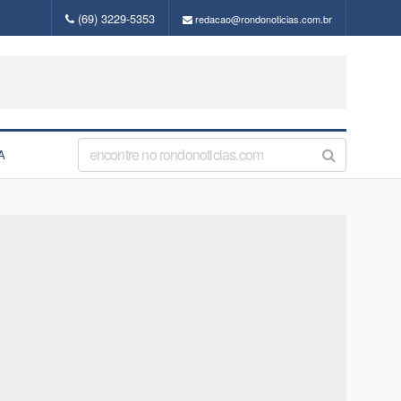
(69) 3229-5353
redacao@rondonoticias.com.br
A