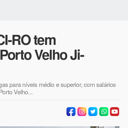
CI-RO tem
orto Velho Ji-
s para níveis médio e superior, com salários
orto Velho...