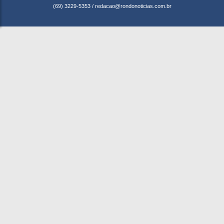
(69) 3229-5353
/
redacao@rondonoticias.com.br