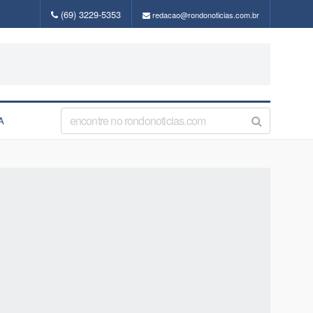
(69) 3229-5353
redacao@rondonoticias.com.br
A