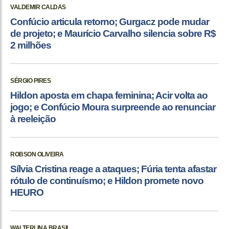
VALDEMIR CALDAS
Confúcio articula retorno; Gurgacz pode mudar
de projeto; e Maurício Carvalho silencia sobre R$
2 milhões
SÉRGIO PIRES
Hildon aposta em chapa feminina; Acir volta ao
jogo; e Confúcio Moura surpreende ao renunciar
à reeleição
ROBSON OLIVEIRA
Sílvia Cristina reage a ataques; Fúria tenta afastar
rótulo de continuísmo; e Hildon promete novo
HEURO
WALTERLINA BRASIL