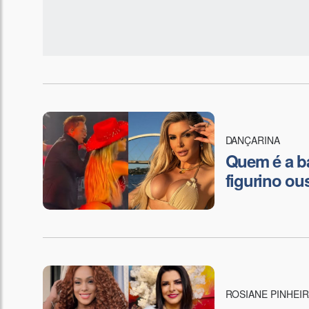
DANÇARINA
Quem é a ba
figurino ou
ROSIANE PINHEI