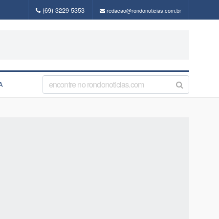
(69) 3229-5353
redacao@rondonoticias.com.br
A