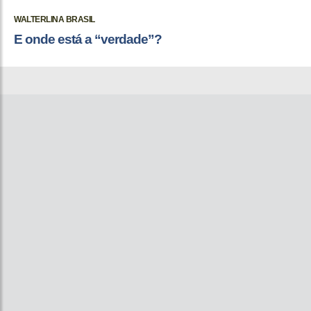
WALTERLINA BRASIL
E onde está a “verdade”?