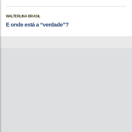
WALTERLINA BRASIL
E onde está a “verdade”?