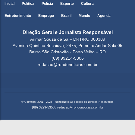
Inicial
Política
Polícia
Esporte
Cultura
Entretenimento
Emprego
Brasil
Mundo
Agenda
Direção Geral e Jornalista Responsável
Arimar Souza de Sá – DRT/RO 000389
Avenida Quintino Bocaiúva, 2475, Primeiro Andar Sala 05
Bairro São Cristovão - Porto Velho – RO
(69) 99214-5306
redacao@rondonoticias.com.br
© Copyright 2001 - 2026 - RondoNoticias | Todos os Direitos Reservados
(69) 3229-5353
/
redacao@rondonoticias.com.br