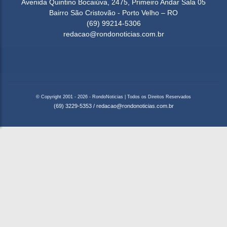
Avenida Quintino Bocaiúva, 2475, Primeiro Andar Sala 05
Bairro São Cristovão - Porto Velho – RO
(69) 99214-5306
redacao@rondonoticias.com.br
© Copyright 2001 - 2026 - RondoNoticias | Todos os Direitos Reservados
(69) 3229-5353
/
redacao@rondonoticias.com.br