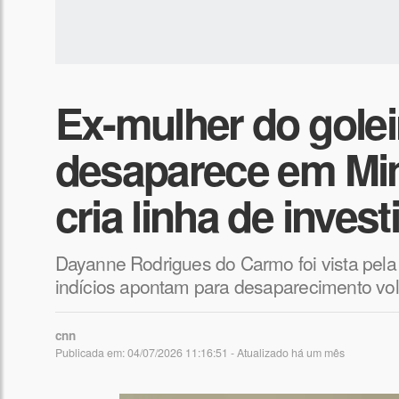
Ex-mulher do gole
desaparece em Mina
cria linha de inves
Dayanne Rodrigues do Carmo foi vista pela ú
indícios apontam para desaparecimento vol
cnn
Publicada em: 04/07/2026 11:16:51 - Atualizado
há um mês