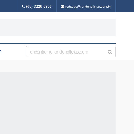
(69) 3229-5353
redacao@rondonoticias.com.br
A