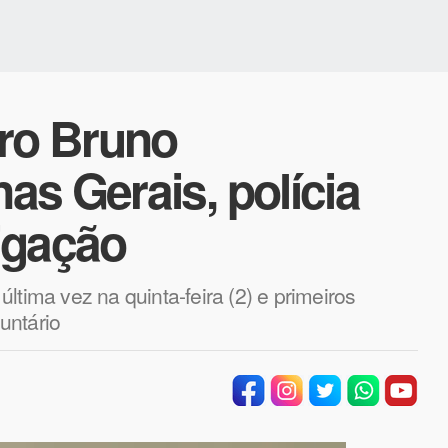
iro Bruno
s Gerais, polícia
tigação
ltima vez na quinta-feira (2) e primeiros
untário