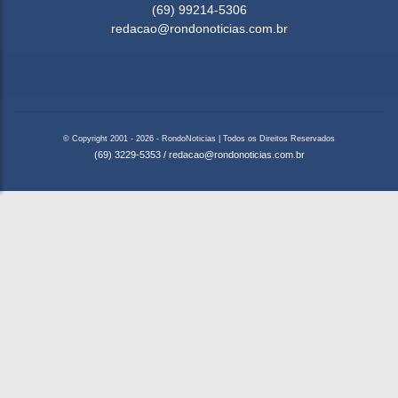
(69) 99214-5306
redacao@rondonoticias.com.br
© Copyright 2001 - 2026 - RondoNoticias | Todos os Direitos Reservados
(69) 3229-5353
/
redacao@rondonoticias.com.br