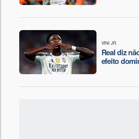
VINI JR.
Real diz não
efeito domi