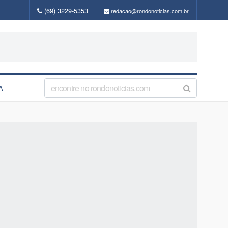
(69) 3229-5353
redacao@rondonoticias.com.br
A