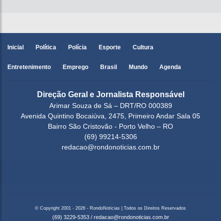
Inicial
Política
Polícia
Esporte
Cultura
Entretenimento
Emprego
Brasil
Mundo
Agenda
Direção Geral e Jornalista Responsável
Arimar Souza de Sá – DRT/RO 000389
Avenida Quintino Bocaiúva, 2475, Primeiro Andar Sala 05
Bairro São Cristovão - Porto Velho – RO
(69) 99214-5306
redacao@rondonoticias.com.br
© Copyright 2001 - 2026 - RondoNoticias | Todos os Direitos Reservados
(69) 3229-5353
/
redacao@rondonoticias.com.br