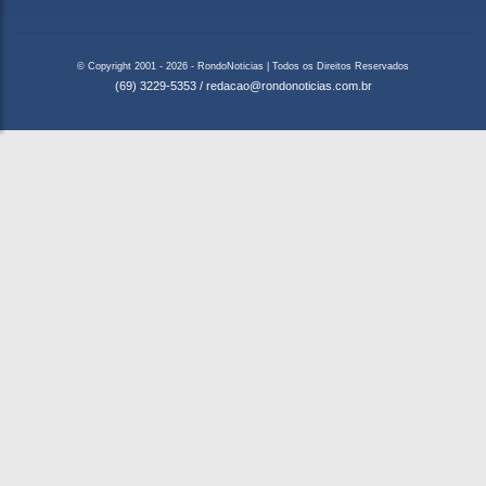
© Copyright 2001 - 2026 - RondoNoticias | Todos os Direitos Reservados
(69) 3229-5353
/
redacao@rondonoticias.com.br