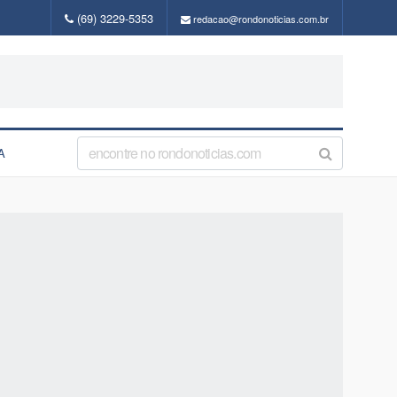
(69) 3229-5353
redacao@rondonoticias.com.br
A