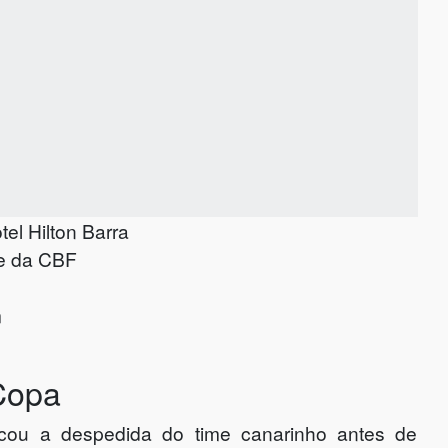
el Hilton Barra
de da CBF
m
Copa
cou a despedida do time canarinho antes de