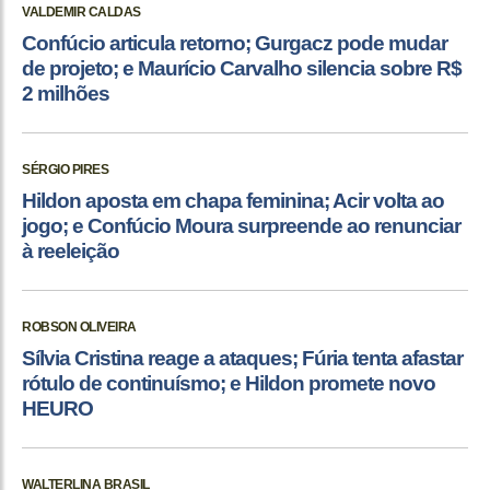
VALDEMIR CALDAS
Confúcio articula retorno; Gurgacz pode mudar
de projeto; e Maurício Carvalho silencia sobre R$
2 milhões
SÉRGIO PIRES
Hildon aposta em chapa feminina; Acir volta ao
jogo; e Confúcio Moura surpreende ao renunciar
à reeleição
ROBSON OLIVEIRA
Sílvia Cristina reage a ataques; Fúria tenta afastar
rótulo de continuísmo; e Hildon promete novo
HEURO
WALTERLINA BRASIL