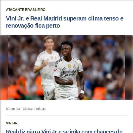
ATACANTE BRASILEIRO
Vini Jr. e Real Madrid superam clima tenso e
renovação fica perto
há um dia
- Últimas notícias
VINI JR.
Real diz não a Vini Jr. e se irrita com chances de