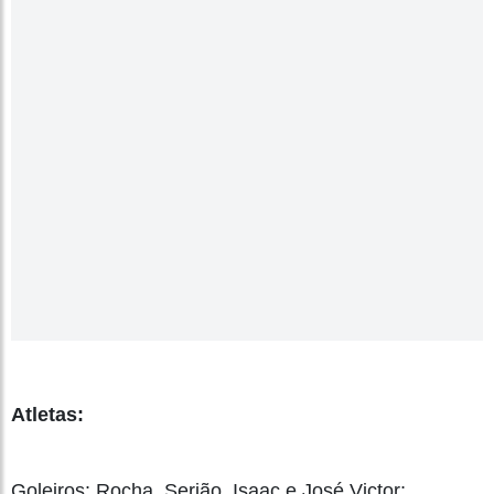
Atletas:
Goleiros: Rocha, Serjão, Isaac e José Victor;