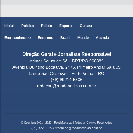
Inicial
Política
Polícia
Esporte
Cultura
Entretenimento
Emprego
Brasil
Mundo
Agenda
Direção Geral e Jornalista Responsável
Arimar Souza de Sá – DRT/RO 000389
Avenida Quintino Bocaiúva, 2475, Primeiro Andar Sala 05
Bairro São Cristovão - Porto Velho – RO
(69) 99214-5306
redacao@rondonoticias.com.br
© Copyright 2001 - 2026 - RondoNoticias | Todos os Direitos Reservados
(69) 3229-5353
/
redacao@rondonoticias.com.br