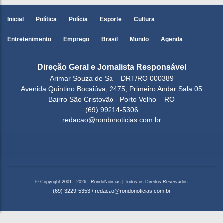
Inicial
Política
Polícia
Esporte
Cultura
Entretenimento
Emprego
Brasil
Mundo
Agenda
Direção Geral e Jornalista Responsável
Arimar Souza de Sá – DRT/RO 000389
Avenida Quintino Bocaiúva, 2475, Primeiro Andar Sala 05
Bairro São Cristovão - Porto Velho – RO
(69) 99214-5306
redacao@rondonoticias.com.br
© Copyright 2001 - 2026 - RondoNoticias | Todos os Direitos Reservados
(69) 3229-5353
/
redacao@rondonoticias.com.br