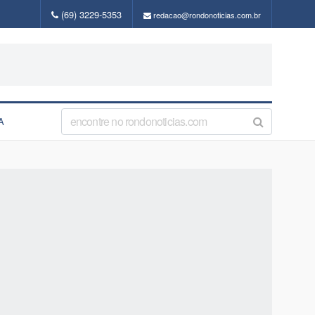
(69) 3229-5353
redacao@rondonoticias.com.br
A