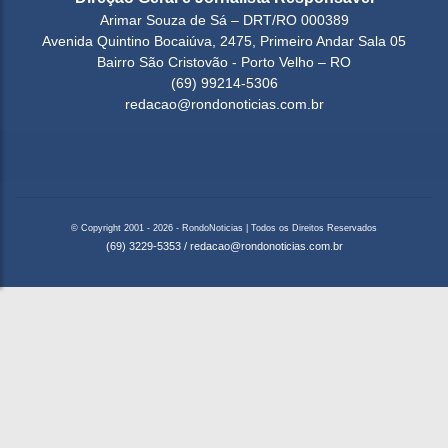
Arimar Souza de Sá – DRT/RO 000389
Avenida Quintino Bocaiúva, 2475, Primeiro Andar Sala 05
Bairro São Cristovão - Porto Velho – RO
(69) 99214-5306
redacao@rondonoticias.com.br
© Copyright 2001 - 2026 - RondoNoticias | Todos os Direitos Reservados
(69) 3229-5353
/
redacao@rondonoticias.com.br