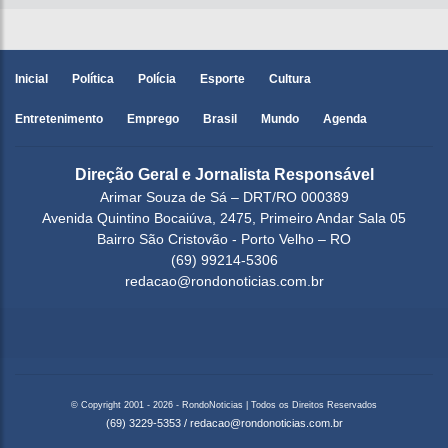
Inicial
Política
Polícia
Esporte
Cultura
Entretenimento
Emprego
Brasil
Mundo
Agenda
Direção Geral e Jornalista Responsável
Arimar Souza de Sá – DRT/RO 000389
Avenida Quintino Bocaiúva, 2475, Primeiro Andar Sala 05
Bairro São Cristovão - Porto Velho – RO
(69) 99214-5306
redacao@rondonoticias.com.br
© Copyright 2001 - 2026 - RondoNoticias | Todos os Direitos Reservados
(69) 3229-5353
/
redacao@rondonoticias.com.br