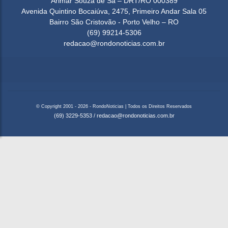
Arimar Souza de Sá – DRT/RO 000389
Avenida Quintino Bocaiúva, 2475, Primeiro Andar Sala 05
Bairro São Cristovão - Porto Velho – RO
(69) 99214-5306
redacao@rondonoticias.com.br
© Copyright 2001 - 2026 - RondoNoticias | Todos os Direitos Reservados
(69) 3229-5353
/
redacao@rondonoticias.com.br