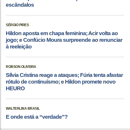
escândalos
SÉRGIO PIRES
Hildon aposta em chapa feminina; Acir volta ao
jogo; e Confúcio Moura surpreende ao renunciar
à reeleição
ROBSON OLIVEIRA
Sílvia Cristina reage a ataques; Fúria tenta afastar
rótulo de continuísmo; e Hildon promete novo
HEURO
WALTERLINA BRASIL
E onde está a “verdade”?