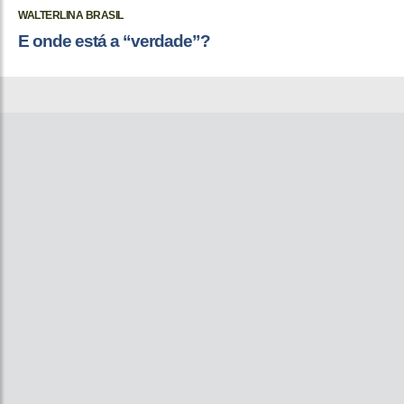
WALTERLINA BRASIL
E onde está a “verdade”?