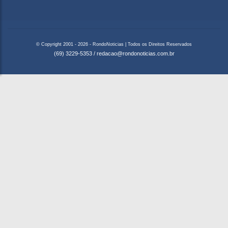
© Copyright 2001 - 2026 - RondoNoticias | Todos os Direitos Reservados
(69) 3229-5353
/
redacao@rondonoticias.com.br