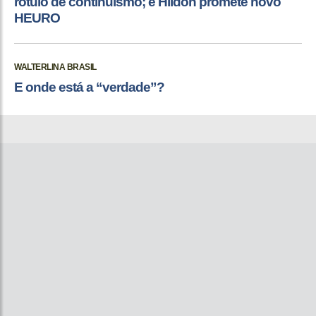
rótulo de continuísmo; e Hildon promete novo
HEURO
WALTERLINA BRASIL
E onde está a “verdade”?