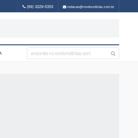
(69) 3229-5353
redacao@rondonoticias.com.br
A