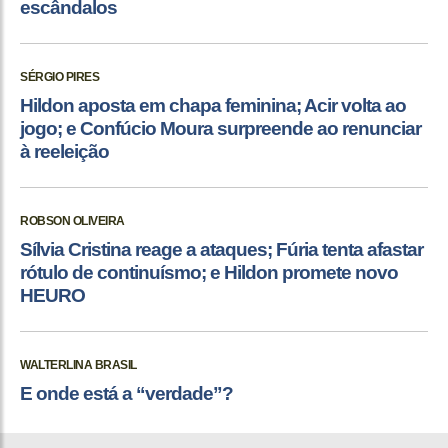
escândalos
SÉRGIO PIRES
Hildon aposta em chapa feminina; Acir volta ao
jogo; e Confúcio Moura surpreende ao renunciar
à reeleição
ROBSON OLIVEIRA
Sílvia Cristina reage a ataques; Fúria tenta afastar
rótulo de continuísmo; e Hildon promete novo
HEURO
WALTERLINA BRASIL
E onde está a “verdade”?