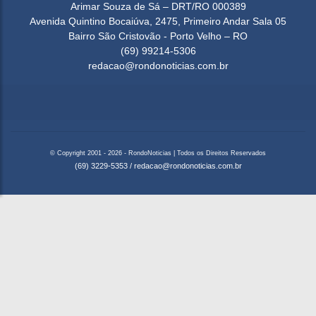
Arimar Souza de Sá – DRT/RO 000389
Avenida Quintino Bocaiúva, 2475, Primeiro Andar Sala 05
Bairro São Cristovão - Porto Velho – RO
(69) 99214-5306
redacao@rondonoticias.com.br
© Copyright 2001 - 2026 - RondoNoticias | Todos os Direitos Reservados
(69) 3229-5353
/
redacao@rondonoticias.com.br