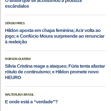
O Brasil que se acostumou a produzir
escândalos
SÉRGIO PIRES
Hildon aposta em chapa feminina; Acir volta ao
jogo; e Confúcio Moura surpreende ao renunciar
à reeleição
ROBSON OLIVEIRA
Sílvia Cristina reage a ataques; Fúria tenta afastar
rótulo de continuísmo; e Hildon promete novo
HEURO
WALTERLINA BRASIL
E onde está a “verdade”?