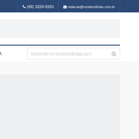
(69) 3229-5353
redacao@rondonoticias.com.br
A