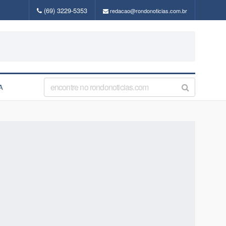
(69) 3229-5353
redacao@rondonoticias.com.br
A