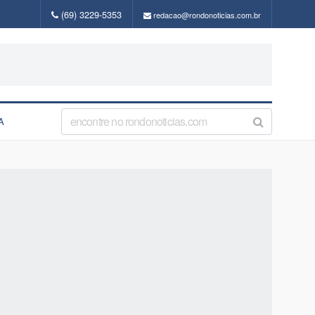
(69) 3229-5353
redacao@rondonoticias.com.br
A