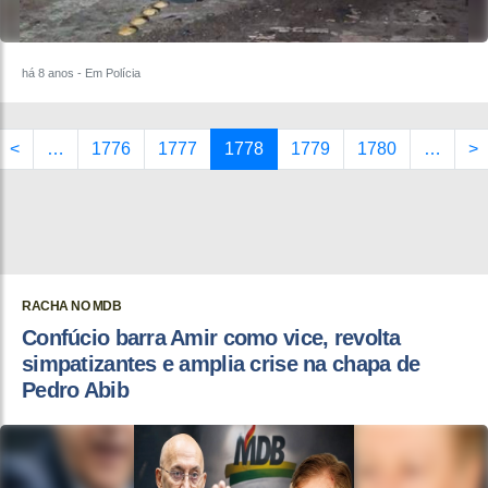
há 8 anos
- Em Polícia
<
…
1776
1777
1778
1779
1780
…
>
RACHA NO MDB
Confúcio barra Amir como vice, revolta
simpatizantes e amplia crise na chapa de
Pedro Abib