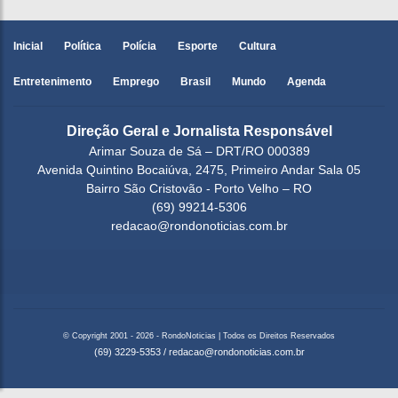
Inicial
Política
Polícia
Esporte
Cultura
Entretenimento
Emprego
Brasil
Mundo
Agenda
Direção Geral e Jornalista Responsável
Arimar Souza de Sá – DRT/RO 000389
Avenida Quintino Bocaiúva, 2475, Primeiro Andar Sala 05
Bairro São Cristovão - Porto Velho – RO
(69) 99214-5306
redacao@rondonoticias.com.br
© Copyright 2001 - 2026 - RondoNoticias | Todos os Direitos Reservados
(69) 3229-5353
/
redacao@rondonoticias.com.br