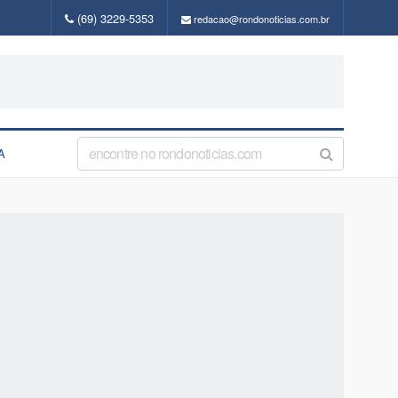
(69) 3229-5353
redacao@rondonoticias.com.br
A