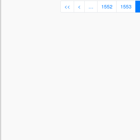
<<
<
…
1552
1553