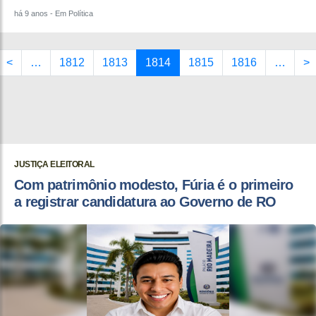
há 9 anos
- Em Política
<
…
1812
1813
1814
1815
1816
…
>
JUSTIÇA ELEITORAL
Com patrimônio modesto, Fúria é o primeiro
a registrar candidatura ao Governo de RO