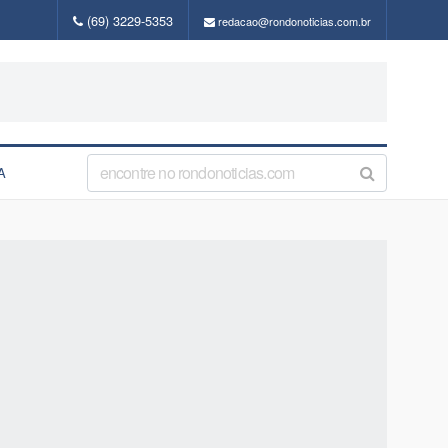
(69) 3229-5353
redacao@rondonoticias.com.br
A