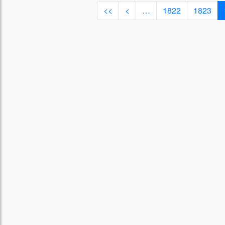
<<
<
…
1822
1823